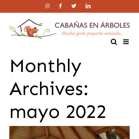
Skip
Instagram
Facebook
Twitter
LinkedIn
to
content
Monthly
Archives:
mayo 2022