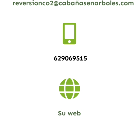
reversionco2@cabañasenarboles.com
629069515
Su web