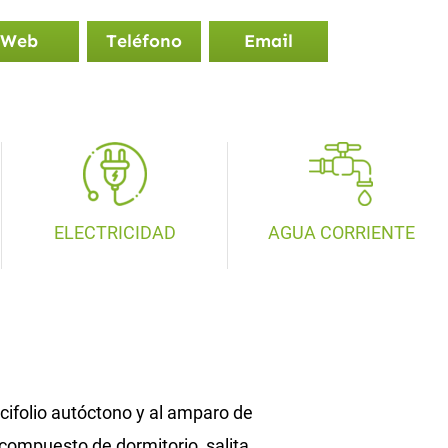
Web
Teléfono
Email
ELECTRICIDAD
AGUA CORRIENTE
ifolio autóctono y al amparo de
 compuesto de dormitorio, salita,