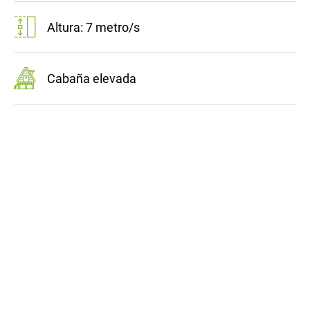
Altura: 7 metro/s
Cabaña elevada
Cabaña soportada por árboles
Cabaña en el bosque
Cabaña aislada
M² de la cabaña: 20 metro/s