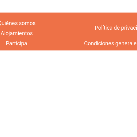
Quiénes somos
Política de privac
Alojamientos
Participa
Condiciones generale
Huella de CO2
Condiciones genera
Blog
contratación con los pr
Contacto
Actuación subvencionada por Gobierno de Navarra