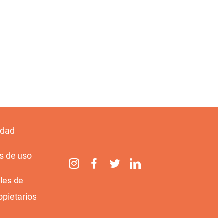
idad
s de uso
les de
opietarios