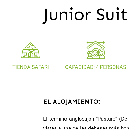
Junior Sui
TIENDA SAFARI
CAPACIDAD: 4 PERSONAS
EL ALOJAMIENTO:
El término anglosajón “Pasture” (D
vistas a una de las dehesas más boni