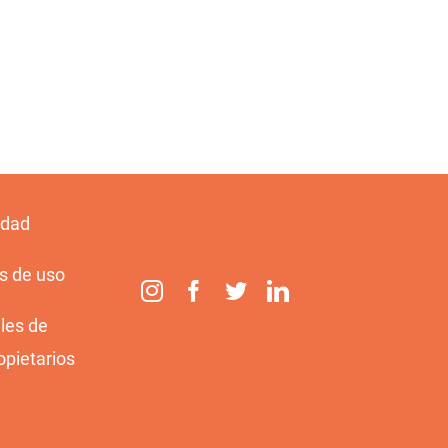
idad
s de uso
les de
opietarios