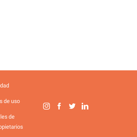
idad
s de uso
les de
opietarios