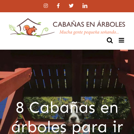
Skip
Instagram
Facebook
Twitter
LinkedIn
to
content
8 Cabañas en
árboles para ir