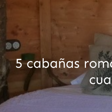
5 cabañas romá
cua