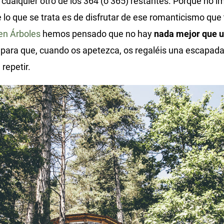
ualquier otro de los 364 (o 365) restantes. Porque no im
 lo que se trata es de disfrutar de ese romanticismo que
en Árboles
hemos pensado que no hay
nada mejor que u
para que, cuando os apetezca, os regaléis una escapada
repetir.