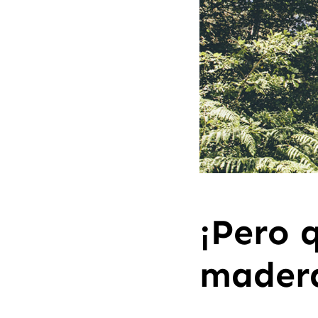
¡Pero 
mader