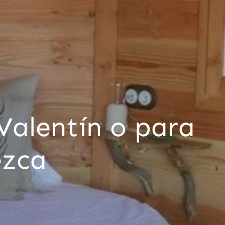
Valentín o para
ezca