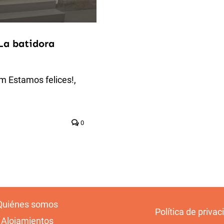
La batidora
m Estamos felices!,
0
Quiénes somos
Política de privac
Alojamientos