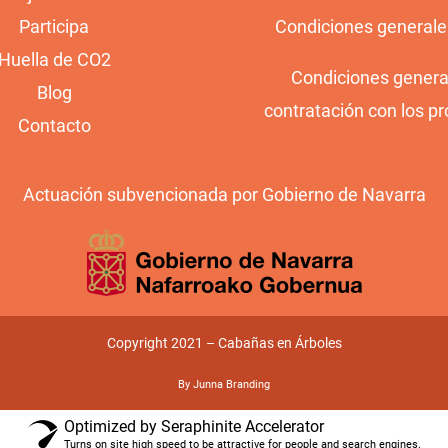
Participa
Condiciones generale
Huella de CO2
Condiciones genera
Blog
contratación con los pr
Contacto
Actuación subvencionada por Gobierno de Navarra
Copyright 2021 – Cabañas en Árboles
By Junna Branding
Optimized by Seraphinite Accelerator
Turns on site high speed to be attractive for people and search engines.