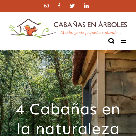
Skip
Instagram
Facebook
Twitter
LinkedIn
to
content
4 Cabañas en
la naturaleza