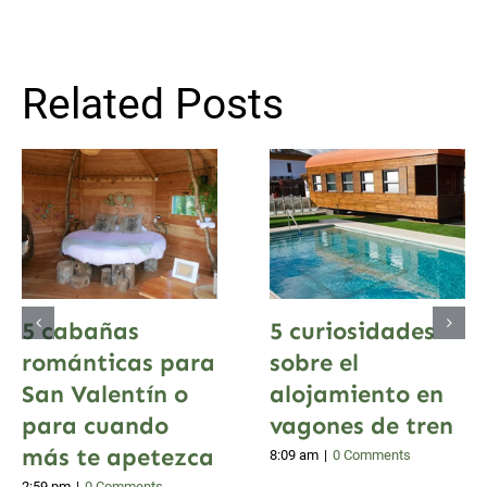
Related Posts
5 cabañas
5 curiosidades
románticas para
sobre el
San Valentín o
alojamiento en
para cuando
vagones de tren
más te apetezca
8:09 am
|
0 Comments
2:59 pm
|
0 Comments