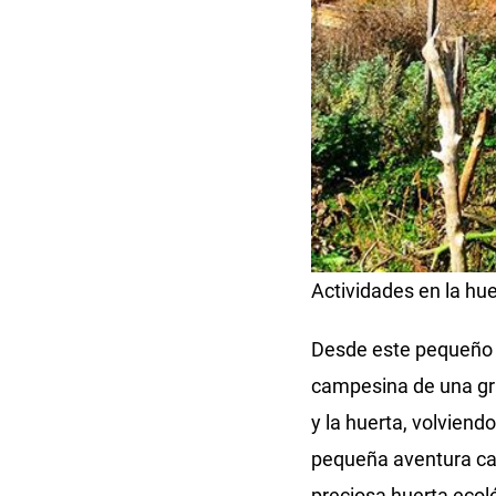
Actividades en la hu
Desde este pequeño p
campesina de una gran
y la huerta, volviend
pequeña aventura cam
preciosa huerta ecol