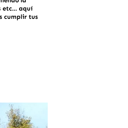
niendo la
s etc… aquí
s cumplir tus