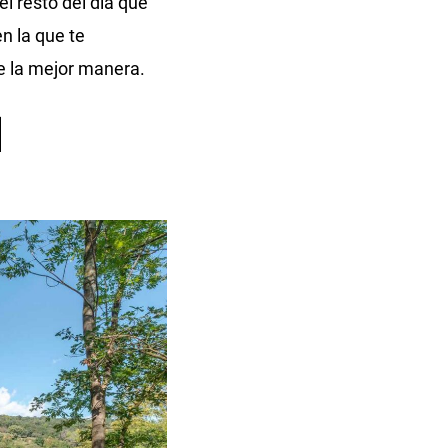
l resto del día que
n la que te
e la mejor manera.
l