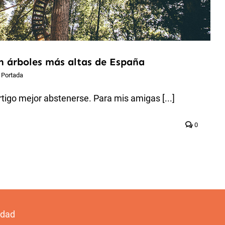
n árboles más altas de España
,
Portada
igo mejor abstenerse. Para mis amigas [...]
0
idad