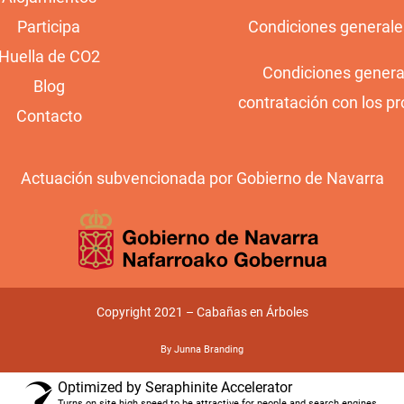
Participa
Condiciones generale
Huella de CO2
Condiciones genera
Blog
contratación con los pr
Contacto
Actuación subvencionada por Gobierno de Navarra
Copyright 2021 – Cabañas en Árboles
By Junna Branding
Optimized by Seraphinite Accelerator
Turns on site high speed to be attractive for people and search engines.