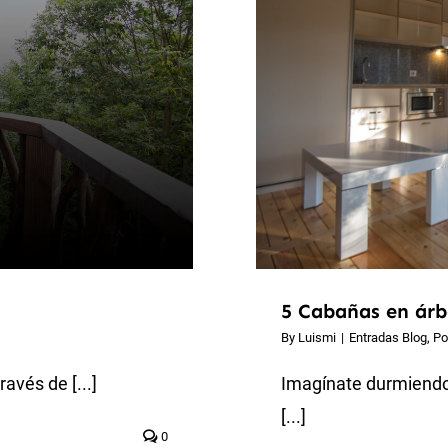
5 Cabañas en árb
By
Luismi
|
Entradas Blog
,
Po
avés de [...]
Imagínate durmiendo
[...]
0