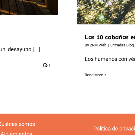
Las 10 cabañas e
By
2RM Web
|
Entradas Blog
un desayuno [...]
Los humanos con vért
1
Read More
Quiénes somos
Política de privac
Alojamientos