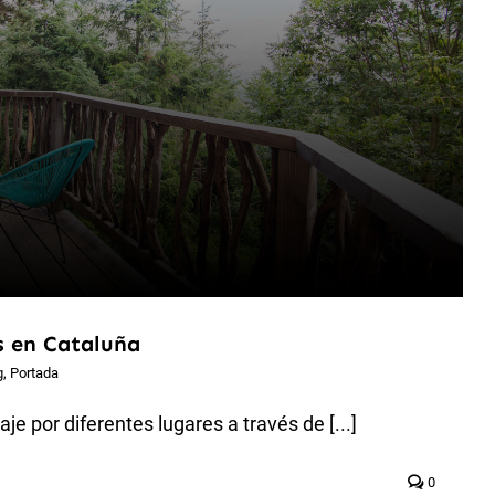
s en Cataluña
g
,
Portada
e por diferentes lugares a través de [...]
0