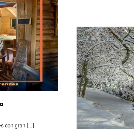
za
 con gran [...]