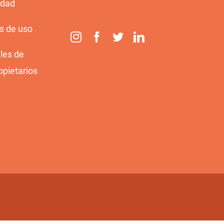
idad
s de uso
les de
opietarios