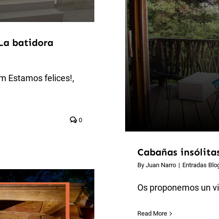
La batidora
m Estamos felices!,
0
Cabañas insólita
By
Juan Narro
|
Entradas Blo
Os proponemos un viaj
Read More