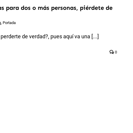
as para dos o más personas, piérdete de
g
,
Portada
perderte de verdad?, pues aquí va una [...]
0