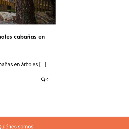
nales cabañas en
añas en árboles [...]
0
Quiénes somos