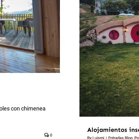
boles con chimenea
Alojamientos insó
0
By
Luismi
|
Entradas Blog
,
Po