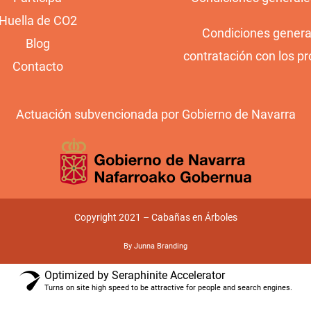
Huella de CO2
Condiciones genera
Blog
contratación con los pr
Contacto
Actuación subvencionada por Gobierno de Navarra
Copyright 2021 – Cabañas en Árboles
By Junna Branding
Optimized by Seraphinite Accelerator
Turns on site high speed to be attractive for people and search engines.