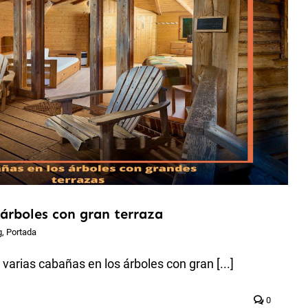
 árboles con gran terraza
g
,
Portada
arias cabañas en los árboles con gran [...]
0