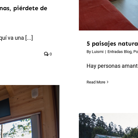
nas, piérdete de
í va una [...]
5 paisajes natura
By
Luismi
|
Entradas Blog
,
Po
0
Hay personas amantes
Read More