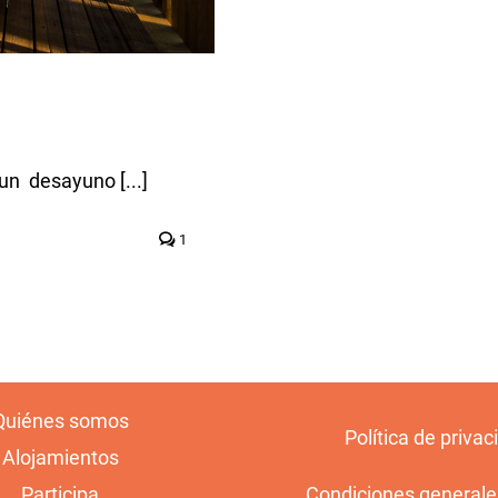
un desayuno [...]
1
Quiénes somos
Política de privac
Alojamientos
Participa
Condiciones generale