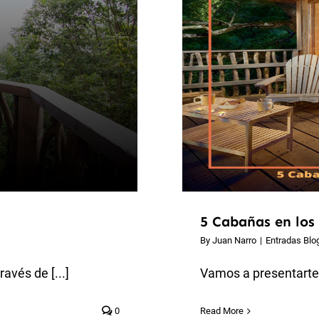
5 Cabañas en los
By
Juan Narro
|
Entradas Blo
avés de [...]
Vamos a presentarte v
0
Read More